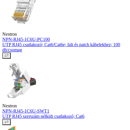
Nestron
NPN-RJ45-1C6U-PC100
UTP RJ45 csatlakozó; Cat6/Cat6e; fali és patch kábelekhez; 100
db/csomag
Nestron
NPN-RJ45-1C6U-SWT1
UTP RJ45 szerszám nélküli csatlakozó; Cat6