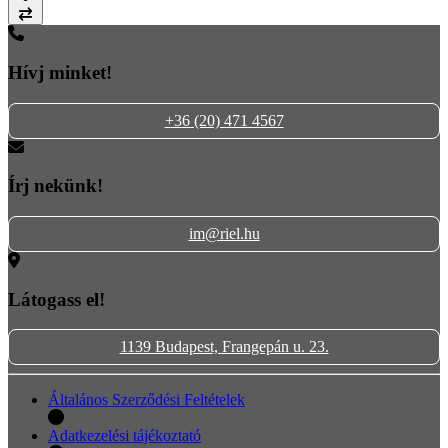
Összehasonlítás
Hívj minket!
+36 (20) 471 4567
Írj nekünk!
im@riel.hu
Látogass el!
1139 Budapest, Frangepán u. 23.
Általános Szerződési Feltételek
Adatkezelési tájékoztató