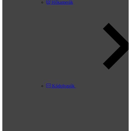
Hőkamerák
Kódolvasók