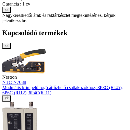
Garancia : 1 év
Nagykereskedői árak és raktárkészlet megtekintéséhez, kérjük
jelentkezz be!
Kapcsolódó termékek
Nestron
NTC-N7088
Moduláris krimpelő fogó átfűzhető csatlakozókhoz; 8P8C (RJ45),
6P6C (RJ12), 6P4C(RJ11)