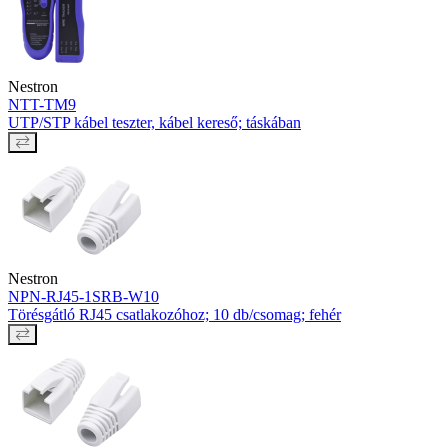
Nestron
NTT-TM9
UTP/STP kábel teszter, kábel kereső; táskában
Nestron
NPN-RJ45-1SRB-W10
Törésgátló RJ45 csatlakozóhoz; 10 db/csomag; fehér