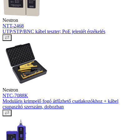
Nestron
NTT-2468
UTP/STP/BNC kábel teszter; PoE jelenlét érzékelés
Nestron
NTC-7088K
Moduláris krimpelő fogó átfűzhető csatlakozókhoz + kábel
csupaszító szerszám, dobozban