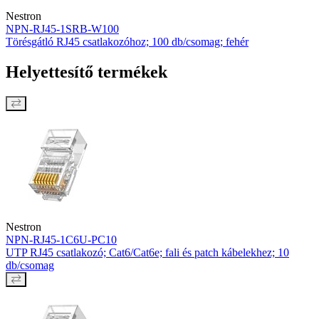
Nestron
NPN-RJ45-1SRB-W100
Törésgátló RJ45 csatlakozóhoz; 100 db/csomag; fehér
Helyettesítő termékek
Nestron
NPN-RJ45-1C6U-PC10
UTP RJ45 csatlakozó; Cat6/Cat6e; fali és patch kábelekhez; 10
db/csomag