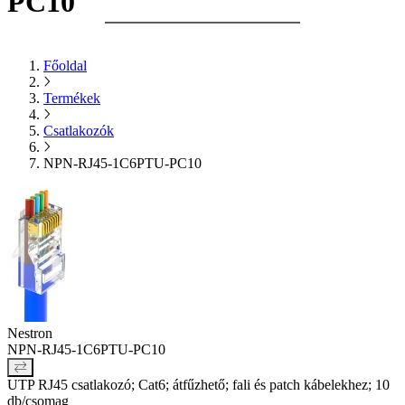
PC10
Főoldal
Termékek
Csatlakozók
NPN-RJ45-1C6PTU-PC10
Nestron
NPN-RJ45-1C6PTU-PC10
UTP RJ45 csatlakozó; Cat6; átfűzhető; fali és patch kábelekhez; 10
db/csomag