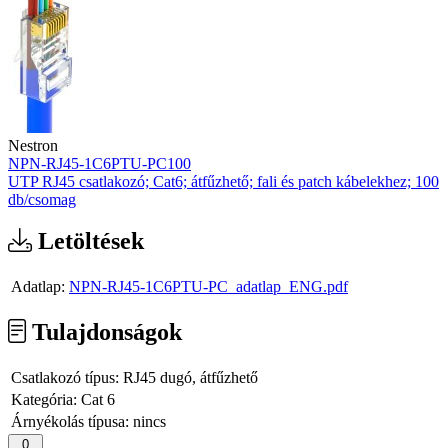
Nestron
NPN-RJ45-1C6PTU-PC100
UTP RJ45 csatlakozó; Cat6; átfűzhető; fali és patch kábelekhez; 100
db/csomag
Letöltések
Adatlap:
NPN-RJ45-1C6PTU-PC_adatlap_ENG.pdf
Tulajdonságok
Csatlakozó típus:
RJ45 dugó, átfűzhető
Kategória:
Cat 6
Árnyékolás típusa:
nincs
0