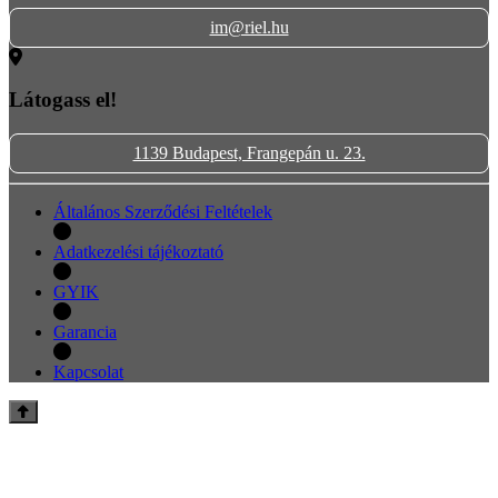
im@riel.hu
Látogass el!
1139 Budapest, Frangepán u. 23.
Általános Szerződési Feltételek
Adatkezelési tájékoztató
GYIK
Garancia
Kapcsolat