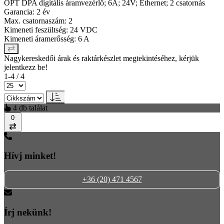
OPT DPA digitális áramvezérlő; 6A; 24V; Ethernet; 2 csatornás
Garancia: 2 év
Max. csatornaszám: 2
Kimeneti feszültség: 24 VDC
Kimeneti áramerősség: 6 A
Nagykereskedői árak és raktárkészlet megtekintéséhez, kérjük
jelentkezz be!
1-4 / 4
4 db találat
0
Összehasonlítás
Hívj minket!
+36 (20) 471 4567
Írj nekünk!