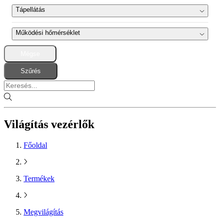
100 Mbps
(4)
Tápellátás
230 VAC
(4)
Működési hőmérséklet
Mégse
-5°C / +50°C
(4)
Szűrés
Világítás vezérlők
Főoldal
Termékek
Megvilágítás