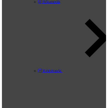
Hőkamerák
Kódolvasók