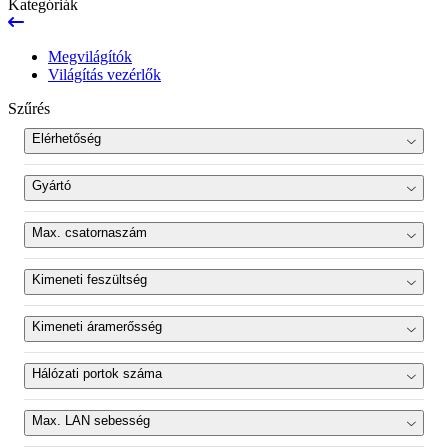
Kategóriák
Megvilágítók
Világítás vezérlők
Szűrés
Elérhetőség
Újdonság
Gyártó
Kifutott
OPT Machine Vision
(4)
Max. csatornaszám
Termékszett
2
(1)
Kimeneti feszültség
4
(1)
24 VDC
(4)
Kimeneti áramerősség
8
(1)
16
(1)
2 A
(3)
Hálózati portok száma
6 A
(1)
1
(4)
Max. LAN sebesség