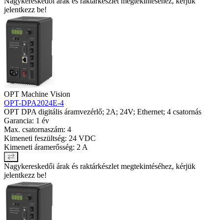
Nagykereskedői árak és raktárkészlet megtekintéséhez, kérjük
jelentkezz be!
OPT Machine Vision
OPT-DPA2024E-4
OPT DPA digitális áramvezérlő; 2A; 24V; Ethernet; 4 csatornás
Garancia: 1 év
Max. csatornaszám: 4
Kimeneti feszültség: 24 VDC
Kimeneti áramerősség: 2 A
Nagykereskedői árak és raktárkészlet megtekintéséhez, kérjük
jelentkezz be!