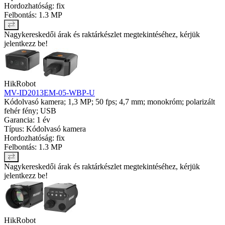
Hordozhatóság: fix
Felbontás: 1.3 MP
Nagykereskedői árak és raktárkészlet megtekintéséhez, kérjük
jelentkezz be!
HikRobot
MV-ID2013EM-05-WBP-U
Kódolvasó kamera; 1,3 MP; 50 fps; 4,7 mm; monokróm; polarizált
fehér fény; USB
Garancia: 1 év
Típus: Kódolvasó kamera
Hordozhatóság: fix
Felbontás: 1.3 MP
Nagykereskedői árak és raktárkészlet megtekintéséhez, kérjük
jelentkezz be!
HikRobot