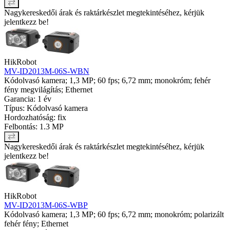
Nagykereskedői árak és raktárkészlet megtekintéséhez, kérjük
jelentkezz be!
HikRobot
MV-ID2013M-06S-WBN
Kódolvasó kamera; 1,3 MP; 60 fps; 6,72 mm; monokróm; fehér
fény megvilágítás; Ethernet
Garancia: 1 év
Típus: Kódolvasó kamera
Hordozhatóság: fix
Felbontás: 1.3 MP
Nagykereskedői árak és raktárkészlet megtekintéséhez, kérjük
jelentkezz be!
HikRobot
MV-ID2013M-06S-WBP
Kódolvasó kamera; 1,3 MP; 60 fps; 6,72 mm; monokróm; polarizált
fehér fény; Ethernet