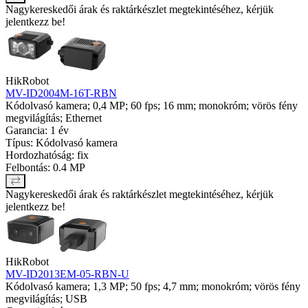
Nagykereskedői árak és raktárkészlet megtekintéséhez, kérjük
jelentkezz be!
HikRobot
MV-ID2004M-16T-RBN
Kódolvasó kamera; 0,4 MP; 60 fps; 16 mm; monokróm; vörös fény
megvilágítás; Ethernet
Garancia: 1 év
Típus: Kódolvasó kamera
Hordozhatóság: fix
Felbontás: 0.4 MP
Nagykereskedői árak és raktárkészlet megtekintéséhez, kérjük
jelentkezz be!
HikRobot
MV-ID2013EM-05-RBN-U
Kódolvasó kamera; 1,3 MP; 50 fps; 4,7 mm; monokróm; vörös fény
megvilágítás; USB