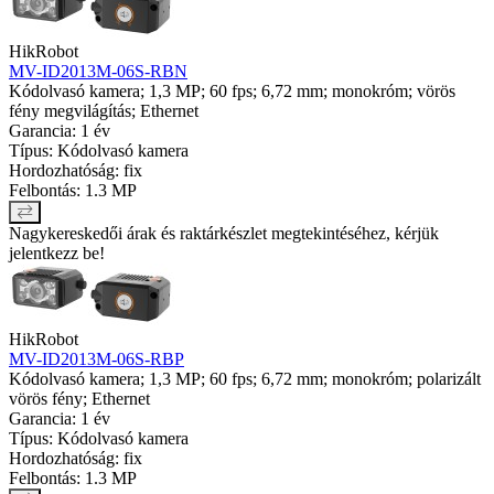
HikRobot
MV-ID2013M-06S-RBN
Kódolvasó kamera; 1,3 MP; 60 fps; 6,72 mm; monokróm; vörös
fény megvilágítás; Ethernet
Garancia: 1 év
Típus: Kódolvasó kamera
Hordozhatóság: fix
Felbontás: 1.3 MP
Nagykereskedői árak és raktárkészlet megtekintéséhez, kérjük
jelentkezz be!
HikRobot
MV-ID2013M-06S-RBP
Kódolvasó kamera; 1,3 MP; 60 fps; 6,72 mm; monokróm; polarizált
vörös fény; Ethernet
Garancia: 1 év
Típus: Kódolvasó kamera
Hordozhatóság: fix
Felbontás: 1.3 MP