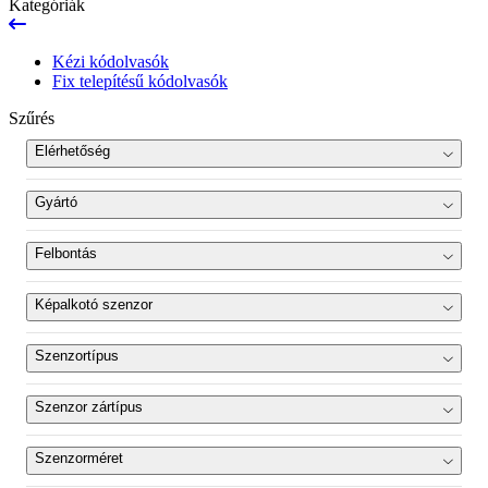
Kategóriák
Kézi kódolvasók
Fix telepítésű kódolvasók
Szűrés
Elérhetőség
Újdonság
Gyártó
Kifutott
HikRobot
(54)
Felbontás
Termékszett
0.4 MP - 20 MP
Képalkotó szenzor
monokróm
(54)
Szenzortípus
Min
Max
CMOS
(53)
Szenzor zártípus
Global shutter
(52)
Szenzorméret