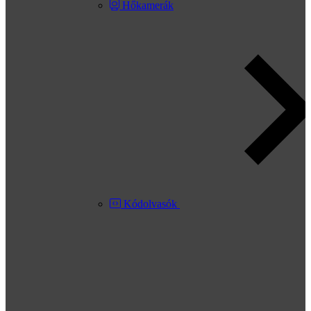
Hőkamerák
Kódolvasók