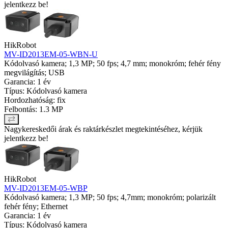
jelentkezz be!
HikRobot
MV-ID2013EM-05-WBN-U
Kódolvasó kamera; 1,3 MP; 50 fps; 4,7 mm; monokróm; fehér fény
megvilágítás; USB
Garancia: 1 év
Típus: Kódolvasó kamera
Hordozhatóság: fix
Felbontás: 1.3 MP
Nagykereskedői árak és raktárkészlet megtekintéséhez, kérjük
jelentkezz be!
HikRobot
MV-ID2013EM-05-WBP
Kódolvasó kamera; 1,3 MP; 50 fps; 4,7mm; monokróm; polarizált
fehér fény; Ethernet
Garancia: 1 év
Típus: Kódolvasó kamera