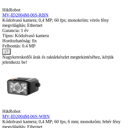
HikRobot
MV-ID2004M-06S-RBN
Kódolvasó kamera; 0,4 MP; 60 fps; monokróm; vörös fény
megvilágítás; Ethernet
Garancia: 1 év
Típus: Kódolvasó kamera
Hordozhatóság: fix
Felbontás: 0.4 MP
Nagykereskedői árak és raktárkészlet megtekintéséhez, kérjük
jelentkezz be!
HikRobot
MV-ID2004M-06S-WBN
Kódolvasó kamera; 0,4 MP; 60 fps; 6 mm; monokróm; fehér fény
megvilágítás; Ethernet