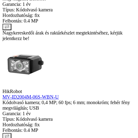
Garancia: 1 év
Típus: Kódolvasó kamera
Hordozhatóság: fix
Felbontás: 0.4 MP
Nagykereskedői árak és raktárkészlet megtekintéséhez, kérjük
jelentkezz be!
HikRobot
MV-ID2004M-06S-WBN-U
Kódolvasó kamera; 0,4 MP; 60 fps; 6 mm; monokróm; fehér fény
megvilágítás; USB
Garancia: 1 év
Típus: Kódolvasó kamera
Hordozhatóság: fix
Felbontás: 0.4 MP