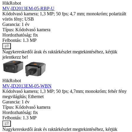
HikRobot
MV-ID2013EM-05-RBP-U
Kódolvasó kamera; 1,3 MP; 50 fps; 4,7 mm; monokróm; polarizált
vörös fény; USB
Garancia: 1 év
Típus: Kódolvasó kamera
Hordozhatóság: fix
Felbontás: 1.3 MP
Nagykereskedői árak és raktárkészlet megtekintéséhez, kérjük
jelentkezz be!
HikRobot
MV-ID2013EM-05-WBN
Kódolvasó kamera; 1,3 MP; 50 fps; 4,7mm; monokróm; fehér fény
megvilágítás; Ethernet
Garancia: 1 év
Típus: Kódolvasó kamera
Hordozhatóság: fix
Felbontás: 1.3 MP
Nagykereskedői árak és raktárkészlet megtekintéséhez, kérjük