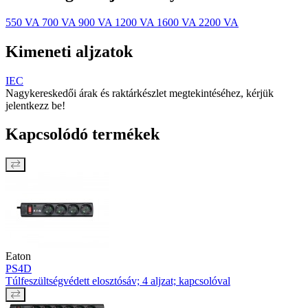
550 VA
700 VA
900 VA
1200 VA
1600 VA
2200 VA
Kimeneti aljzatok
IEC
Nagykereskedői árak és raktárkészlet megtekintéséhez, kérjük
jelentkezz be!
Kapcsolódó termékek
Eaton
PS4D
Túlfeszültségvédett elosztósáv; 4 aljzat; kapcsolóval