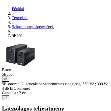
Főoldal
Termékek
Szünetmentes tápegységek
5E550I
Eaton
5E550I
5E sorozatú 2. generációs szünetmentes tápegység; 550 VA; 300 W;
4 db IEC kimenet
Garancia : 2 év
Látszólagos teljesítmény