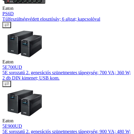
Eaton
PS6D
Túlfeszültségvédett elosztósáv; 6 aljzat; kapcsolóval
Eaton
5E700UD
5E sorozatú 2. generációs szünetmentes tápegység; 700 VA; 360 W;
2 db DIN kimenet; USB kom.
Eaton
5E900UD
5E sorozatú 2. generációs szünetmentes tápegység; 900 VA; 480 W;