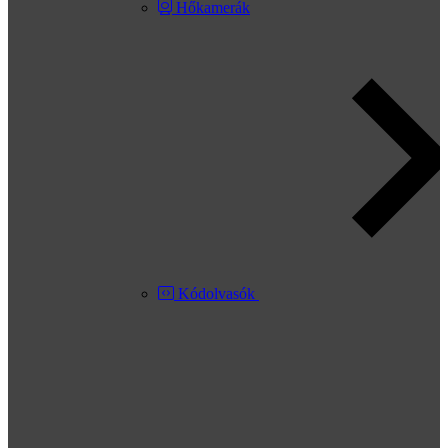
Hőkamerák
Kódolvasók