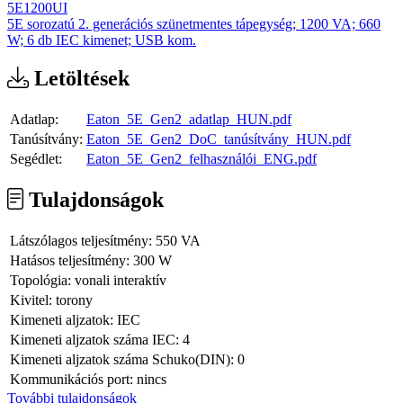
5E1200UI
5E sorozatú 2. generációs szünetmentes tápegység; 1200 VA; 660
W; 6 db IEC kimenet; USB kom.
Letöltések
Adatlap:
Eaton_5E_Gen2_adatlap_HUN.pdf
Tanúsítvány:
Eaton_5E_Gen2_DoC_tanúsítvány_HUN.pdf
Segédlet:
Eaton_5E_Gen2_felhasználói_ENG.pdf
Tulajdonságok
Látszólagos teljesítmény:
550 VA
Hatásos teljesítmény:
300 W
Topológia:
vonali interaktív
Kivitel:
torony
Kimeneti aljzatok:
IEC
Kimeneti aljzatok száma IEC:
4
Kimeneti aljzatok száma Schuko(DIN):
0
Kommunikációs port:
nincs
További tulajdonságok