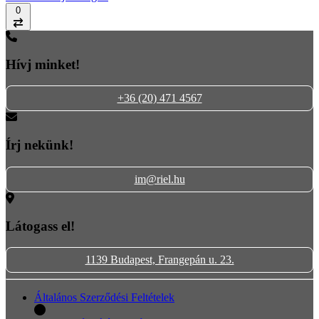
0
Összehasonlítás
Hívj minket!
+36 (20) 471 4567
Írj nekünk!
im@riel.hu
Látogass el!
1139 Budapest, Frangepán u. 23.
Általános Szerződési Feltételek